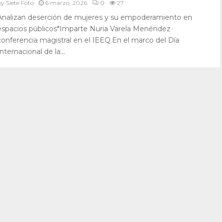
by
Siete Foto
6 marzo, 2026
0
27
Analizan deserción de mujeres y su empoderamiento en
espacios públicos*Imparte Nuria Varela Menéndez
conferencia magistral en el IEEQ.En el marco del Día
Internacional de la...