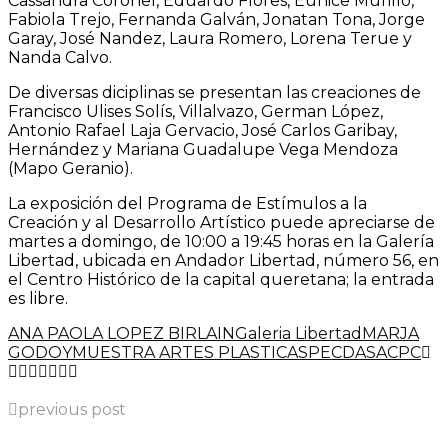
Cassandra Coronel, Eduardo Flores, Eunice Murillo,
Fabiola Trejo, Fernanda Galván, Jonatan Tona, Jorge
Garay, José Nandez, Laura Romero, Lorena Terue y
Nanda Calvo.
De diversas diciplinas se presentan las creaciones de
Francisco Ulises Solís, Villalvazo, German López,
Antonio Rafael Laja Gervacio, José Carlos Garibay,
Hernández y Mariana Guadalupe Vega Mendoza
(Mapo Geranio).
La exposición del Programa de Estímulos a la
Creación y al Desarrollo Artístico puede apreciarse de
martes a domingo, de 10:00 a 19:45 horas en la Galería
Libertad, ubicada en Andador Libertad, número 56, en
el Centro Histórico de la capital queretana; la entrada
es libre.
ANA PAOLA LOPEZ BIRLAIN
Galeria Libertad
MARJA
GODOY
MUESTRA ARTES PLASTICAS
PECDA
SACPC
previous post