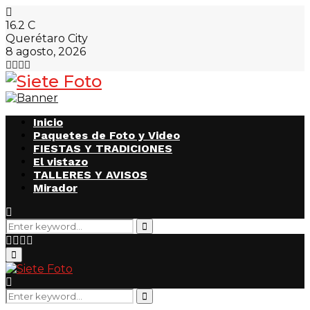
16.2
C
Querétaro City
8 agosto, 2026
Facebook
Twitter
Instagram
Email
Inicio
Paquetes de Foto y Video
FIESTAS Y TRADICIONES
El vistazo
TALLERES Y AVISOS
Mirador
Search
for:
Search
Facebook
Twitter
Instagram
Email
Primary
Menu
Search
for:
Search