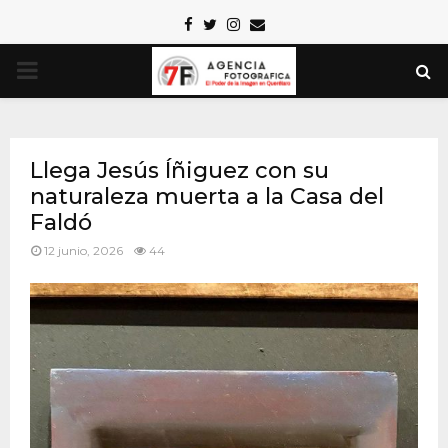
Facebook
Twitter
Instagram
Email
PRIMARY
MENU
Llega Jesús Íñiguez con su
naturaleza muerta a la Casa del
Faldó
12 junio, 2026
44