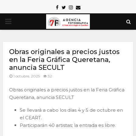
Facebook
Twitter
Instagram
Email
PRIMARY
MENU
Obras originales a precios justos
en la Feria Gráfica Queretana,
anuncia SECULT
1 octubre, 2025
32
Obras originales a precios justos en la Feria Gráfica
Queretana, anuncia SECULT
Se llevará a cabo los días 4 y 5 de octubre en
el CEART.
Participarán 40 artistas; la entrada es libre.