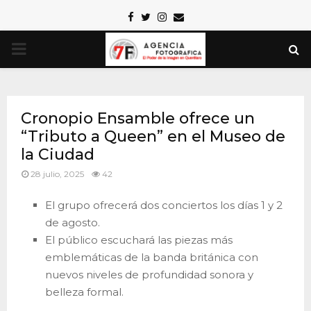
Facebook
Twitter
Instagram
Email
PRIMARY
MENU
Cronopio Ensamble ofrece un
“Tributo a Queen” en el Museo de
la Ciudad
28 julio, 2025
42
El grupo ofrecerá dos conciertos los días 1 y 2
de agosto.
El público escuchará las piezas más
emblemáticas de la banda británica con
nuevos niveles de profundidad sonora y
belleza formal.