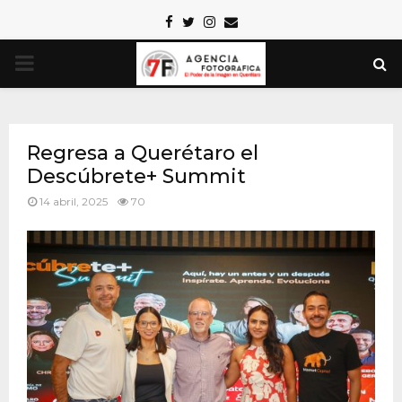
Facebook
Twitter
Instagram
Email
PRIMARY
MENU
Regresa a Querétaro el
Descúbrete+ Summit
14 abril, 2025
70