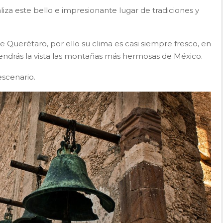
liza este bello e impresionante lugar de tradiciones y
 Querétaro, por ello su clima es casi siempre fresco, en
endrás la vista las montañas más hermosas de México.
escenario.