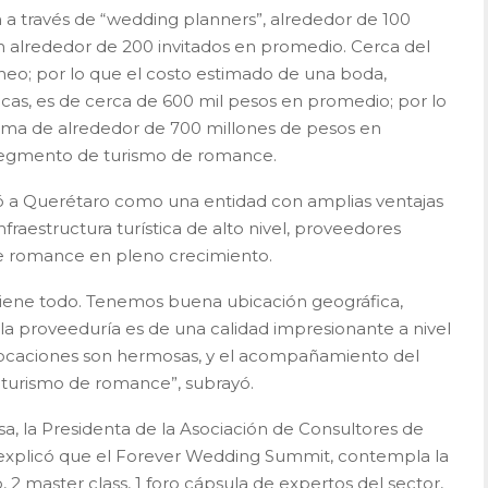
 a través de “wedding planners”, alrededor de 100
 alrededor de 200 invitados en promedio. Cerca del
áneo; por lo que el costo estimado de una boda,
cas, es de cerca de 600 mil pesos en promedio; por lo
ama de alrededor de 700 millones de pesos en
 segmento de turismo de romance.
ó a Querétaro como una entidad con amplias ventajas
fraestructura turística de alto nivel, proveedores
de romance en pleno crecimiento.
iene todo. Tenemos buena ubicación geográfica,
la proveeduría es de una calidad impresionante a nivel
s locaciones son hermosas, y el acompañamiento del
 turismo de romance”, subrayó.
, la Presidenta de la Asociación de Consultores de
explicó que el Forever Wedding Summit, contempla la
 2 master class, 1 foro cápsula de expertos del sector,