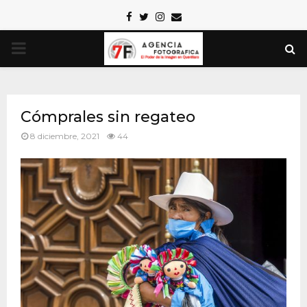
Facebook
Twitter
Instagram
Email
PRIMARY
MENU
Cómprales sin regateo
8 diciembre, 2021
44